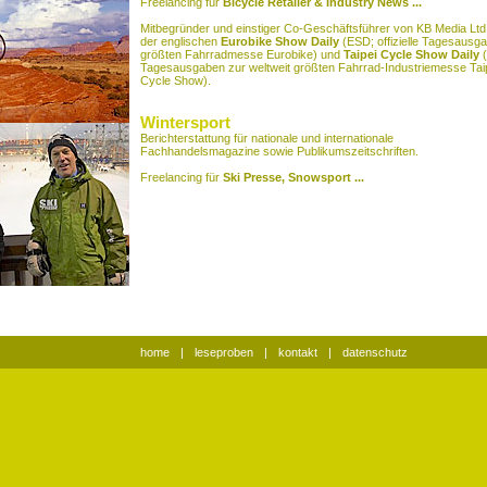
Freelancing für
Bicycle Retailer & Industry News
...
Mitbegründer und einstiger Co-Geschäftsführer von KB Media Ltd.
der englischen
Eurobike Show Daily
(ESD; offizielle Tagesausga
größten Fahrradmesse Eurobike) und
Taipei Cycle Show Daily
(
Tagesausgaben zur weltweit größten Fahrrad-Industriemesse Taipe
Cycle Show).
Wintersport
Berichterstattung für nationale und internationale
Fachhandelsmagazine sowie Publikumszeitschriften.
Freelancing für
Ski Presse,
Snowsport
...
home
|
leseproben
|
kontakt
|
datenschutz