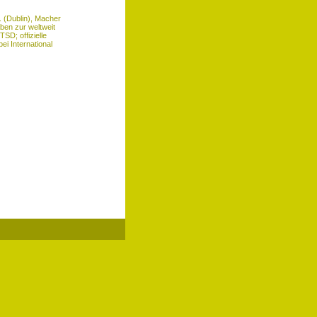
 (Dublin), Macher
ben zur weltweit
TSD; offizielle
i International